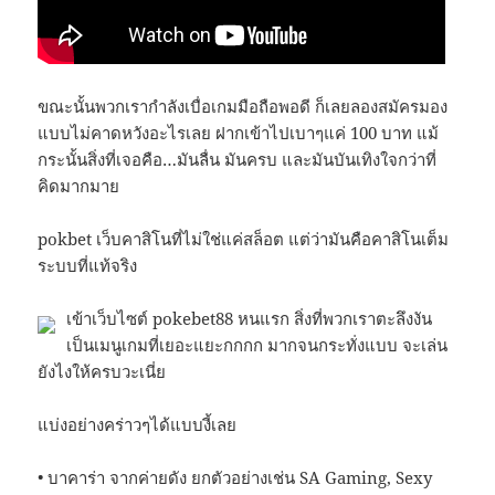
ขณะนั้นพวกเรากำลังเบื่อเกมมือถือพอดี ก็เลยลองสมัครมอง
แบบไม่คาดหวังอะไรเลย ฝากเข้าไปเบาๆแค่ 100 บาท แม้
กระนั้นสิ่งที่เจอคือ…มันลื่น มันครบ และมันบันเทิงใจกว่าที่
คิดมากมาย
pokbet เว็บคาสิโนที่ไม่ใช่แค่สล็อต แต่ว่ามันคือคาสิโนเต็ม
ระบบที่แท้จริง
เข้าเว็บไซต์ pokebet88 หนแรก สิ่งที่พวกเราตะลึงงัน
เป็นเมนูเกมที่เยอะแยะกกกก มากจนกระทั่งแบบ จะเล่น
ยังไงให้ครบวะเนี่ย
แบ่งอย่างคร่าวๆได้แบบงี้เลย
• บาคาร่า จากค่ายดัง ยกตัวอย่างเช่น SA Gaming, Sexy