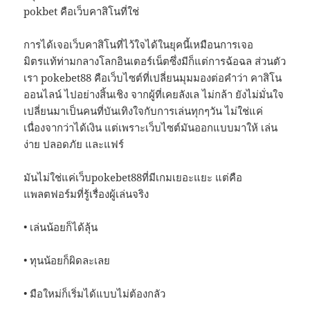
pokbet คือเว็บคาสิโนที่ใช่
การได้เจอเว็บคาสิโนที่ไว้ใจได้ในยุคนี้เหมือนการเจอ
มิตรแท้ท่ามกลางโลกอินเตอร์เน็ตซึ่งมีก็แต่การฉ้อฉล ส่วนตัว
เรา pokebet88 คือเว็บไซต์ที่เปลี่ยนมุมมองต่อคำว่า คาสิโน
ออนไลน์ ไปอย่างสิ้นเชิง จากผู้ที่เคยลังเล ไม่กล้า ยังไม่มั่นใจ
เปลี่ยนมาเป็นคนที่บันเทิงใจกับการเล่นทุกๆวัน ไม่ใช่แค่
เนื่องจากว่าได้เงิน แต่เพราะเว็บไซต์มันออกแบบมาให้ เล่น
ง่าย ปลอดภัย และแฟร์
มันไม่ใช่แค่เว็บpokebet88ที่มีเกมเยอะแยะ แต่คือ
แพลตฟอร์มที่รู้เรื่องผู้เล่นจริง
• เล่นน้อยก็ได้ลุ้น
• ทุนน้อยก็ผิดละเลย
• มือใหม่ก็เริ่มได้แบบไม่ต้องกลัว