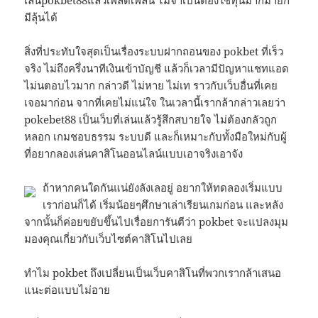
มีลุ้นได้
สิ่งที่ประทับใจสุดเป็นเรื่องระบบฝากถอนของ pokbet ที่เร็ว
จริง ไม่ถึงครึ่งนาทีเงินเข้าบัญชี แล้วก็เวลามีปัญหาแชทแอด
ไม่นตอบไวมาก กล่าวดี ไม่หาย ไม่เท ราวกับเว็บอื่นที่เคย
เจอมาก่อน จากที่เคยไม่แน่ใจ ในเวลานี้เรากล้ากล่าวเลยว่า
pokebet88 เป็นเว็บที่เล่นแล้วรู้สึกสบายใจ ไม่ต้องกลัวถูก
หลอก เกมชอบธรรม ระบบดี และก็เหมาะกับทั้งมือใหม่กับผู้
ที่อยากลองเล่นคาสิโนออนไลน์แบบเอาจริงเอาจัง
ถ้าหากคนใดกันแน่ยังลังเลอยู่ อยากให้ทดลองเริ่มแบบ
เราก่อนก็ได้ เริ่มน้อยๆศึกษาเล่าเรียนเกมก่อน และหลัง
จากนั้นก็ค่อยขยับขึ้นไปเรื่อยการันตีว่า pokbet จะแปลงมุม
มองคุณเกี่ยวกับเว็บไซต์คาสิโนไปเลย
ทำไม pokbet ถึงเปลี่ยนเป็นเว็บคาสิโนที่พวกเรากล้าเสนอ
แนะต่อแบบไม่อาย