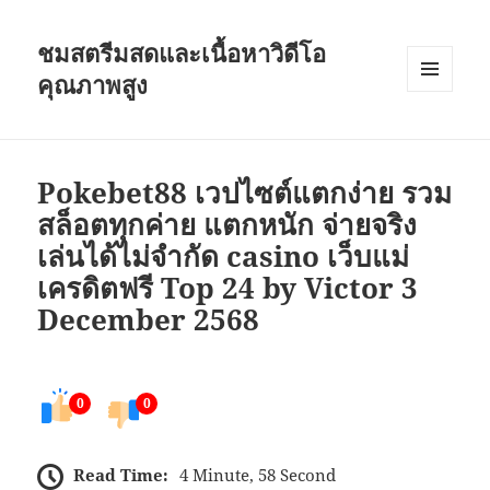
ชมสตรีมสดและเนื้อหาวิดีโอ
คุณภาพสูง
เมนู
และวิด
เจ็ต
Pokebet88 เวปไซต์แตกง่าย รวม
สล็อตทุกค่าย แตกหนัก จ่ายจริง
เล่นได้ไม่จำกัด casino เว็บแม่
เครดิตฟรี Top 24 by Victor 3
December 2568
0
0
Read Time:
4 Minute, 58 Second