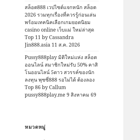
สล็อต888 เวปไซต์แจกหนัก สล็อต
2026 รวมทุกเรื่องที่ควรรู้ก่อนเล่น
พร้อมเทคนิคเลือกเกมยอดนิยม
casino online เว็บแม่ ใหม่ล่าสุด
Top 11 by Cassandra
Jin888.asia 11 ส.ค. 2026
Pussy888play มิติใหม่แห่ง สล็อต
ออนไลน์ สมาชิกใหม่รับ 50% คาสิ
โนออนไลน์ 5ดาว สวรรค์ของนัก
ลงทุน พุซซี่888 รอไม่ได้ ต้องลอง
Top 86 by Callum
pussy888play.me 9 สิงหาคม 69
หมวดหมู่