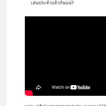
เล่นประจำแล้วกันแน่?