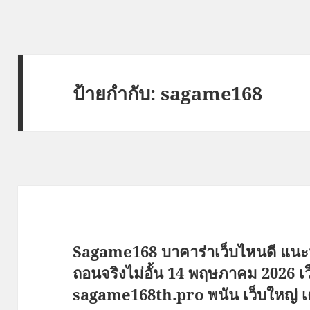
ป้ายกำกับ:
sagame168
Sagame168 บาคาร่าเว็บไหนดี แนะนำ
ถอนจริงไม่อั้น 14 พฤษภาคม 2026 เว
sagame168th.pro พนัน เว็บใหญ่ เ