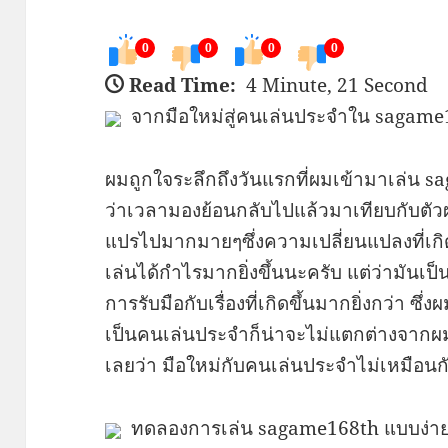
0
0
0
0
Read Time:
4 Minute, 21 Second
จากมือใหม่สู่คนเล่นประจำใน sagame
ผมถูกใจระลึกถึงวันแรกที่ผมเข้ามาเล่น s
ว่าเวลามองย้อนกลับไปแล้วมาเทียบกับตั
แปรไปมากมายๆซึ่งความเปลี่ยนแปลงที่เกิดขึ
เล่นได้กำไรมากยิ่งขึ้นนะครับ แต่ว่ามันเป็
การรับมือกับเรื่องที่เกิดขึ้นมากยิ่งกว่า ซึ่ง
เป็นคนเล่นประจำก็น่าจะไม่แตกต่างจาก
เลยว่า มือใหม่กับคนเล่นประจำไม่เหมือน
ทดลองการเล่น sagame168th แบบง่ายๆใ