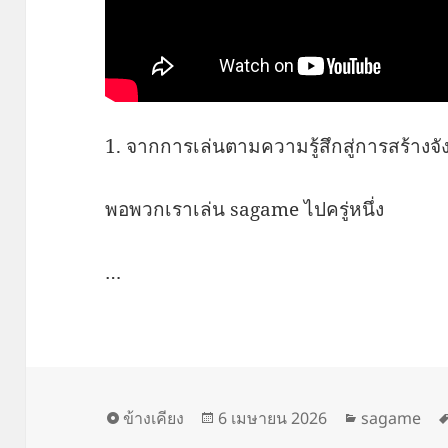
1. จากการเล่นตามความรู้สึกสู่การสร้าง
พอพวกเราเล่น sagame ไปครู่หนึ่ง
…
รูป
เขียน
หมวด
ข้างเคียง
6 เมษายน 2026
sagame
แบบ
เมื่อ
หมู่