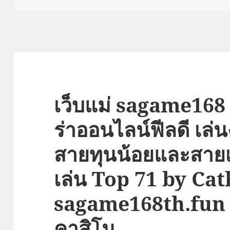
เรื่อง
เว็บแม่ sagame16
ร่าออนไลน์ฟีลดี เล่น
สายทุนน้อยและสายเ
เล่น Top 71 by Ca
sagame168th.fun 
คาสิโน