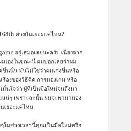
168th ต่างกันเยอะแค่ไหน?
agame อยู่เสมอเลยนะครับ เนื่องจาก
วผมเองในขณะนี้ ผมบอกเลยว่าผม
้นนั้น มันไม่ใช่ว่าผมเก่งขึ้นหรือ
นเรื่องของวิธีคิด การมองเกม หรือ
ผมมั่นใจว่า ผู้ที่เป็นมือใหม่จนถึงมา
ผมแน่ๆ เพราะฉะนั้น ผมจะพามามอง
กันเยอะแค่ไหน
นช่วงเวลานี้คุณเป็นมือใหม่หรือ