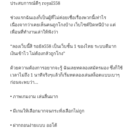
ประสบการณ์ดีๆ royal558
ช่วงแรกฉันเองก็เป็นผู้ที่ไม่ค่อยเชื่อเรื่องพวกนี้เท่าไร
เนื่องจากว่าเคยเห็นคนถูกโกงบ้าง เว็บไซต์ปิดหนีบ้าง แต่
เพื่อนที่ทำงานเล่าให้ฟังว่า
“ลองเว็บนี้สิ รอยัล558 เป็นเว็บชั้น 1 ของไทย ระบบดีมาก
เงินเข้าไว ไม่ต้องกลัวถูกโกง”
ด้วยความต้องการอยากจะรู้ ฉันเลยทดลองสมัครมอง ซึ่งก็ใช้
เวลาไม่ถึง 1 นาทีจริงๆแล้วก็เริ่มทดลองเล่นสล็อตแบบเบาๆ
ก่อนจะพบว่า…
• ภาพเกมงาม เล่นลื่นมาก
• มีเกมให้เลือกมากจนกระทั่งเลือกไม่ถูก
• ฝากถอนง่ายแบบ ออโต้