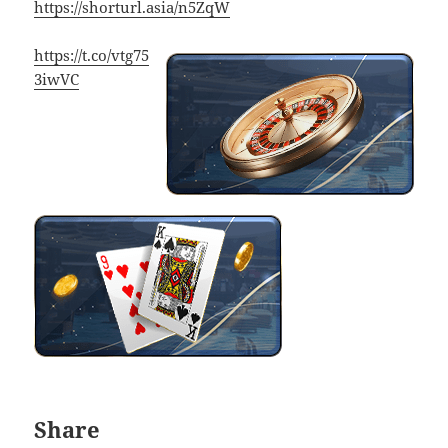
https://shorturl.asia/n5ZqW
https://t.co/vtg75
3iwVC
Share