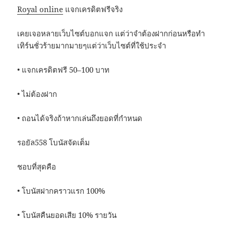
Royal online
แจกเครดิตฟรีจริง
เคยเจอหลายเว็บไซต์บอกแจก แต่ว่าจำต้องฝากก่อนหรือทำ
เทิร์นชั่วร้ายมากมายๆแต่ว่าเว็บไซต์ที่ใช้ประจำ
• แจกเครดิตฟรี 50–100 บาท
• ไม่ต้องฝาก
• ถอนได้จริงถ้าหากเล่นถึงยอดที่กำหนด
รอยัล558 โบนัสจัดเต็ม
ชอบที่สุดคือ
• โบนัสฝากคราวแรก 100%
• โบนัสคืนยอดเสีย 10% รายวัน