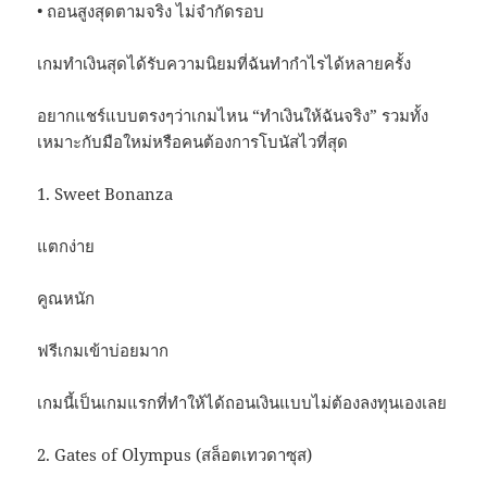
• ถอนสูงสุดตามจริง ไม่จำกัดรอบ
เกมทำเงินสุดได้รับความนิยมที่ฉันทำกำไรได้หลายครั้ง
อยากแชร์แบบตรงๆว่าเกมไหน “ทำเงินให้ฉันจริง” รวมทั้ง
เหมาะกับมือใหม่หรือคนต้องการโบนัสไวที่สุด
1. Sweet Bonanza
แตกง่าย
คูณหนัก
ฟรีเกมเข้าบ่อยมาก
เกมนี้เป็นเกมแรกที่ทำให้ได้ถอนเงินแบบไม่ต้องลงทุนเองเลย
2. Gates of Olympus (สล็อตเทวดาซุส)