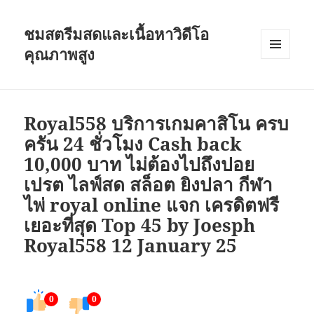
ชมสตรีมสดและเนื้อหาวิดีโอ
คุณภาพสูง
เมนู
และวิด
เจ็ต
Royal558 บริการเกมคาสิโน ครบ
ครัน 24 ชั่วโมง Cash back
10,000 บาท ไม่ต้องไปถึงปอย
เปรต ไลฟ์สด สล็อต ยิงปลา กีฬา
ไพ่ royal online แจก เครดิตฟรี
เยอะที่สุด Top 45 by Joesph
Royal558 12 January 25
0
0