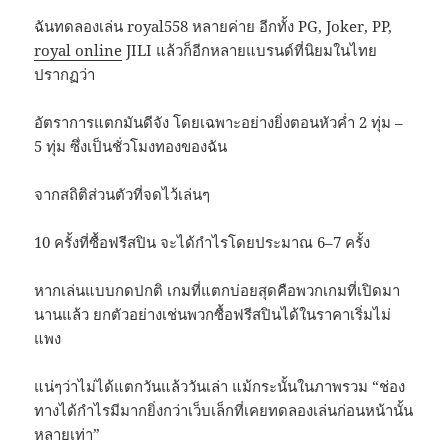
ฉันทดลองเล่น royal558 หลายค่าย อีกทั้ง PG, Joker, PP,
royal online
JILI แล้วก็อีกหลายแบรนด์ที่นิยมในไทย
ปรากฏว่า
อัตราการแตกมันดีจัง โดยเฉพาะอย่างยิ่งตอนหัวค่ำ 2 ทุ่ม –
5 ทุ่ม ซึ่งเป็นชั่วโมงทองของฉัน
จากสถิติส่วนตัวที่จดไว้เล่นๆ
10 ครั้งที่ซื้อฟรีสปิน จะได้กำไรโดยประมาณ 6–7 ครั้ง
หากเล่นแบบกดปกติ เกมที่แตกบ่อยสุดคือพวกเกมที่เปิดมา
นานแล้ว ยกตัวอย่างเช่นพวกซื้อฟรีสปินได้ในราคาเริ่มไม่
แพง
แน่ๆว่าไม่ได้แตกวันแล้ววันเล่า แม้กระนั้นในภาพรวม “ช่อง
ทางได้กำไรมีมากยิ่งกว่าเว็บเล็กที่เคยทดลองเล่นก่อนหน้านั้น
หลายเท่า”