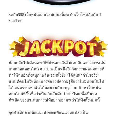
รอยัล558 เว็บพนันออนไลน์เกมสล็อต กับเว็บไซต์อันดับ 1
ของไทย
ย้อนกลับไปเมื่อหลายปีที่ผ่านมา ฉันไม่เคยคิดเลยว่าการเล่น
เกมสล็อตออนไลน์ จะแปลงเป็นหนึ่งในกิจกรรมผ่อนคลายที่
ทำให้ฉันอีกทั้งสนุก เพลิน รวมทั้งยัง “ได้ลุ้นทำกำไรจริง”
แบบที่คนไม่ใช่น้อยบางทีอาจมีความรู้สึกว่าไม่มีทางเป็นไป
ได้ จนตราบเท่าฉันได้ลองเล่นกับ royal online เว็บพนัน
ออนไลน์ที่ขึ้นชื่อว่าเป็นเว็บอันดับ 1 ของไทย ซึ่งเป็นจุด
กำเนิดของประสบการณ์ที่อยากเอามาเล่าให้ฟังทั้งหมดนี้
จุดกำเนิดจากข้อแนะนำของเพื่อน…จนแปลงเป็น